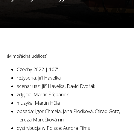
(Mimořádná událost)
Czechy 2022 | 107'
reżyseria: Jiří Havelka
scenariusz: Jiří Havelka, David Dvořák
zdjęcia: Martin Štěpánek
muzyka: Martin Hůla
obsada: Igor Chmela, Jana Plodková, Ctirad Götz,
Tereza Marečková i in.
dystrybucja w Polsce: Aurora Films