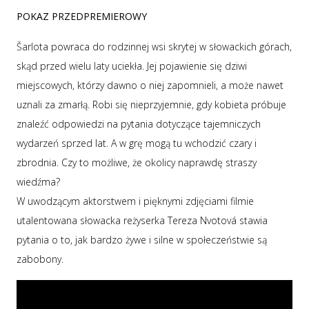
POKAZ PRZEDPREMIEROWY
Šarlota powraca do rodzinnej wsi skrytej w słowackich górach,
skąd przed wielu laty uciekła. Jej pojawienie się dziwi
miejscowych, którzy dawno o niej zapomnieli, a może nawet
uznali za zmarłą. Robi się nieprzyjemnie, gdy kobieta próbuje
znaleźć odpowiedzi na pytania dotyczące tajemniczych
wydarzeń sprzed lat. A w grę mogą tu wchodzić czary i
zbrodnia. Czy to możliwe, że okolicy naprawdę straszy
wiedźma?
W uwodzącym aktorstwem i pięknymi zdjęciami filmie
utalentowana słowacka reżyserka Tereza Nvotová stawia
pytania o to, jak bardzo żywe i silne w społeczeństwie są
zabobony.