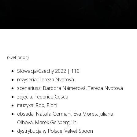
(Svetlonoc)
Słowacja/Czechy 2022 | 110'
reżyseria: Tereza Nvotová
scenariusz: Barbora Námerová, Tereza Nvotová
zdjęcia: Federico Cesca
muzyka: Rob, Pjoni
obsada: Natalia Germani, Eva Mores, Juliana
Oľhová, Marek Geišberg i in.
dystrybucja w Polsce: Velvet Spoon